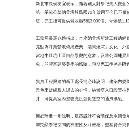
新北市長侯友宜表示，隨著國人對祭祀先人觀念
第一示範公墓納骨塔於民國70年啟用至今已不
塔，完工後可提供骨灰櫃5萬3,000個、骨骸櫃1,1
工務局長馮兆麟指出，本座納骨塔新建工程總經費
亮點為呼應鶯歌傳統產業「製陶燒窯」文化，外
當地牛灶坑山區自然景觀的意象，及將公園地景
象，並豐富建築美學的體驗，預期完工後將是附
負責工程興建的新工處長簡必琦說明，建築內規
景色來舒緩親人逝去的心情
，納骨塔入口設置柱
井，可提高室內整體亮度並促進空間通風換氣。
簡必琦進一步說明，建築設計符合環保及永續發
加突顯祭祀空間的神聖性及莊嚴感，型塑符合納