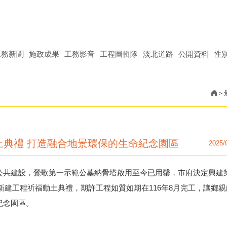
工務新聞
施政成果
工務影音
工程圖輯隊
淡北道路
公開資料
性
土典禮 打造融合地景環保的生命紀念園區
2025/
公共建設，鶯歌第一示範公墓納骨塔啟用至今已用罄，
市府決定興建
新建工程祈福動土典禮，期許工程如質如期在116年8月完工，讓鄉親
紀念園區。