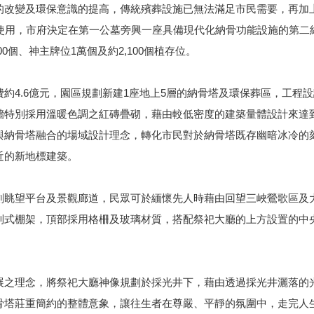
的改變及環保意識的提高，傳統殯葬設施已無法滿足市民需要，再加
敷使用，市府決定在第一公墓旁興一座具備現代化納骨功能設施的第二
00個、神主牌位1萬個及約2,100個植存位。
約4.6億元，園區規劃新建1座地上5層的納骨塔及環保葬區，工程
牆特別採用溫暖色調之紅磚疊砌，藉由較低密度的建築量體設計來達
與納骨塔融合的場域設計理念，轉化市民對於納骨塔既存幽暗冰冷的
近的新地標建築。
劃眺望平台及景觀廊道，
民眾可於緬懷先人時藉由回望三峽鶯歌區及
列式棚架，頂部採用格柵及玻璃材質，搭配祭祀大廳的上方設置的中
展之理念，將祭祀大廳神像規劃於採光井下，藉由透過採光井灑落的
骨塔莊重簡約的整體意象，讓往生者在尊嚴、平靜的氛圍中，走完人