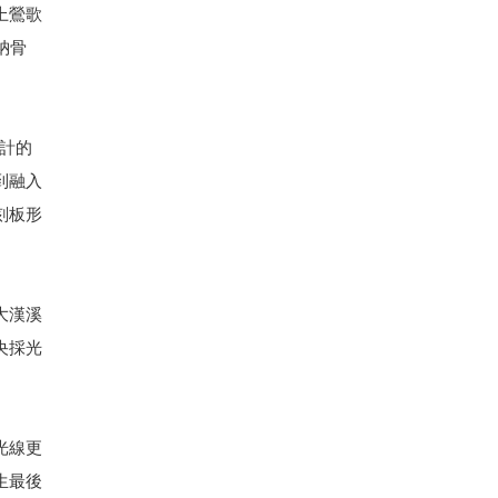
上鶯歌
納骨
設計的
到融入
刻板形
大漢溪
央採光
光線更
生最後