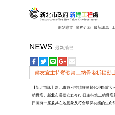
網站導覽
業務介紹
最新訊息
NEWS
最新消息
facebook
twitter
line
googleplus
main
侯友宜主持鶯歌第二納骨塔祈福動
分
分
分
分
分
享
享
享
享
享
【新北市訊】
新北市政府持續推動鶯歌地區重大
納骨塔。新北市長侯友宜今(9)日主持第二納骨塔
日擁有一座兼具在地意象及符合環保功能的生命