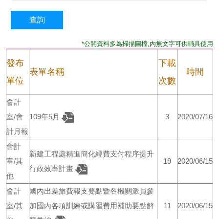
*公開資料多為掃描圖檔,內無文字可供輔具使用
發布
下載
表單名稱
時間
單位
次數
會計
室/會
109年5月
3
2020/07/16
計月報
會計
新建工程處精進簡化經費支付程序提升
室/其
19
2020/06/15
行政效率計畫
他
會計
國內出差旅費報支要點暨各機關派員參
室/其
加國內各項訓練或講習費用補助要點解
11
2020/06/15