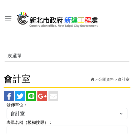
次選單
會計室
公開資料
會計室
facebook
twitter
line
googleplus
main
發佈單位
：
分
分
分
分
分
享
享
享
享
享
表單名稱（模糊搜尋）
：