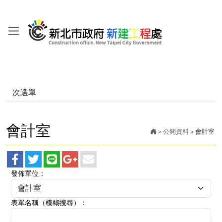
次選單
會計室
公開資料
會計室
facebook
twitter
line
googleplus
main
發佈單位
：
分
分
分
分
分
享
享
享
享
享
表單名稱（模糊搜尋）
：