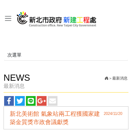
次選單
NEWS
最新消息
最新消息
facebook
twitter
line
googleplus
main
新北美術館 氣象站兩工程獲國家建
2024/11/20
分
分
分
分
分
築金質獎市政會議獻獎
享
享
享
享
享