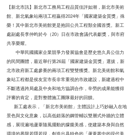
【新北市訊】新北市工務局工程品質佳評如潮，新北市美術
館、新北氣象站兩項工程贏得2024年「國家建築金質獎」殊
榮！其中新北市美術館更是抱回公共工程類全國首獎。新工
處副處長李仲昀於今（20）日在市政會議代表獻獎，與市府
共享榮耀。
中華民國國家企業競爭力發展協會是歷史悠久具公信力
的民間團體，最近舉行第26屆「國家建築金質獎」選拔，新
北市政府新工處參賽的兩項工程雙雙獲獎。新北美術館和氣
象站工程都是侯友宜市長非常重視的市政建設，新建過程中
不斷透過跨局處及中央和地方協調合作，辛勞的成果能獲得
評審的肯定，是對整體施工團隊最好的回饋。
新工處表示，「新北市美術館」主體設計上巧妙融入在地
景色與文化意象，以高低錯落的鋼管輔以雙層式外牆的立體
感，展現遍地蘆葦隨風擺動的朦朧美感，使建築本身與自然
環境的界限若隱若現，創造出具特色的「蘆葦叢中的現代美