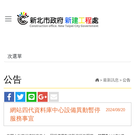
次選單
公告
最新訊息
公告
facebook
twitter
line
googleplus
main
網站四代資料庫中心設備異動暫停
2024/08/20
分
分
分
分
分
服務事宜
享
享
享
享
享