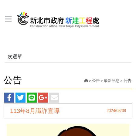
次選單
公告
公告
最新訊息
公告
facebook
twitter
line
googleplus
main
113年8月識詐宣導
2024/08/08
分
分
分
分
分
享
享
享
享
享