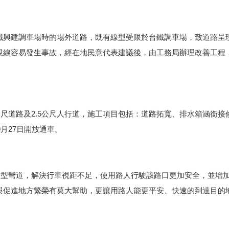
鐵興建調車場時的場外道路，既有線型受限於台鐵調車場，致道路呈
視線容易發生事故，經在地民意代表建議後，由工務局辦理改善工程
公尺道路及2.5公尺人行道，施工項目包括：道路拓寬、排水箱涵銜接
9月27日開放通車。
緩型彎道，解決行車視距不足，使用路人行駛該路口更加安全，並增
與促進地方繁榮有莫大幫助，更讓用路人能更平安、快速的到達目的