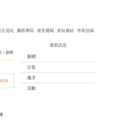
別主流化
廉政專區
資安週報
友站連結
市長信箱
最新訊息
息
新聞
新聞
公告
徵才
09/26
活動
車，