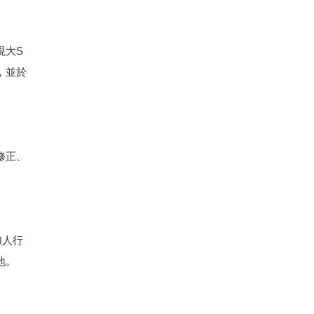
現大S
，並於
修正、
加人行
地。