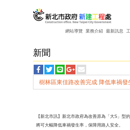
網站導覽
業務介紹
最新訊息
新聞
facebook
twitter
line
googleplus
main
樹林區東佳路改善完成 降低車禍發
分
分
分
分
分
享
享
享
享
享
102.0
【新北市訊】新北市政府為改善原為「大S」型的
將可大幅降低車禍發生率，保障用路人安全。