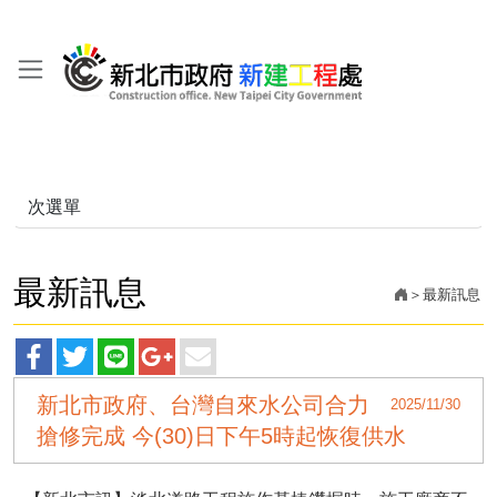
次選單
最新訊息
最新訊息
facebook
twitter
line
googleplus
main
新北市政府、台灣自來水公司合力
2025/11/30
分
分
分
分
分
搶修完成 今(30)日下午5時起恢復供水
享
享
享
享
享