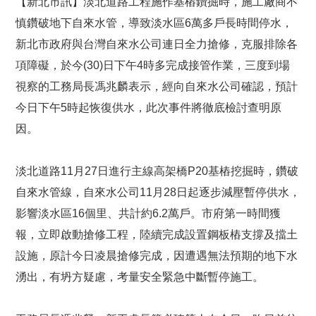
【新北市訊】淡北道路工程施作基樁鑽掘時，施工廠商不
慎鑽破地下自來水管，導致淡水區6萬多戶長時間停水，
新北市政府與台灣自來水公司連日全力搶修，克服排除各
項障礙，於今(30)日下午4時多完成接管作業，三度到場
視察的工務局長馮兆麟表示，經向自來水公司確認，預計
今日下午5時起恢復供水，此次事件將徹底檢討查明原
因。
淡北道路11月27日進行主線高架橋P20基樁挖掘時，鑽破
自來水管線，自來水公司11月28日起逐步減壓暫停供水，
影響淡水區16個里、共計約6.2萬戶。市府第一時間獲
報，立即啟動搶修工程，陸續完成設置鋼板樁支撐及擋土
設施，原計今日凌晨搶修完成，因遭遇無法預期的地下水
湧出，有坍方疑慮，考量安全緊急中斷暫停施工。