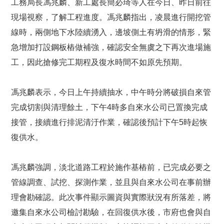
工務局長馮兆麟、新工處長簡必琦等人在今日、昨日前往
現場視察，了解工程進度。馮兆麟指出，凌晨進行開挖管
線時，兩側地下水陸續湧入，邊坡側土有坍滑的情形，緊
急增加打設鋼板樁做補強，確認安全無虞之下再次進場施
工，因此搶修完工期程及復水時間不如原先預期。
馮兆麟表示，今日上午持續抽水，中午時分將破損自來管
完成切割與清理餘土，下午4時多自來水公司已置換完成
接管，接續進行排泥清汙作業，確認後預計下午5時起恢
復供水。
馮兆麟強調，淡北道路工程於施作基樁前，已完成必要之
管線調查、試挖、探測作業，並且與自來水公司在事前辦
理會勘確認。此次事件顯示圖資與實際狀況有所落差，將
邀集自來水公司檢討勘驗，在回復供水後，市府也會與自