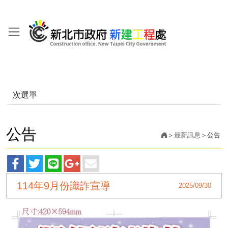
次選單
公告
最新訊息
公告
facebook
twitter
line
googleplus
main
114年9月份識詐宣導
2025/09/30
分
分
分
分
分
享
享
享
享
享