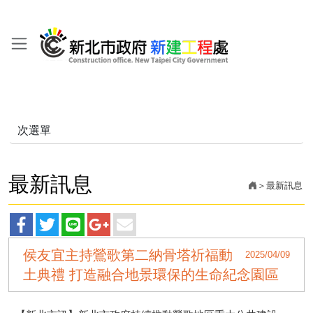
次選單
最新訊息
最新訊息
facebook
twitter
line
googleplus
main
侯友宜主持鶯歌第二納骨塔祈福動
2025/04/09
分
分
分
分
分
土典禮 打造融合地景環保的生命紀念園區
享
享
享
享
享