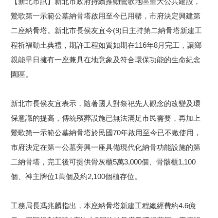
【新北市訊】
新北市政府持續推動鶯歌地區重大公共建設，
鶯歌第一示範公墓納骨塔啟用至今已用罄，
市府決定興建第
二座納骨塔。新北市長侯友宜今(9)日主持第二納骨塔新建工
程祈福動土典禮，期許工程如質如期在116年8月完工，讓鄉
親能早日擁有一座兼具在地意象及符合環保功能的生命紀念
園區。
新北市長侯友宜表示，隨著國人對祭祀先人觀念的改變及環
保意識的提高，傳統殯葬設施已無法滿足市民需要，再加上
鶯歌第一示範公墓納骨塔於民國70年啟用至今已不敷使用，
市府決定在第一公墓旁興一座具備現代化納骨功能設施的第
二納骨塔，完工後可提供骨灰櫃5萬3,000個、骨骸櫃1,100
個、神主牌位1萬個及約2,100個植存位。
工務局長馮兆麟指出，本座納骨塔新建工程總經費約4.6億