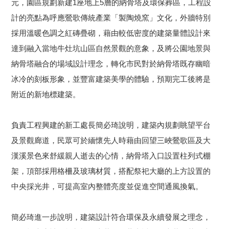
元，園區規劃新建1座地上5層的納骨塔及環保葬區，工程設
計的亮點為呼應鶯歌傳統產業「製陶燒窯」文化，外牆特別
採用溫暖色調之紅磚疊砌，藉由較低密度的建築量體設計來
達到融入當地牛灶坑山區自然景觀的意象，及將公園地景
與
納骨塔融合的場域設計理念，轉化市民對於納骨塔既存幽暗
冰冷的刻板形象，並豐富建築美學的體驗，預期完工後將是
附近的新地標建築。
負責工程興建的新工處長簡必琦說明，建築內規劃眺望平台
及景觀廊道，
民眾可於緬懷先人時藉由回望三峽鶯歌區及大
漢溪景色來舒緩親人逝去的心情
，納骨塔入口設置柱列式棚
架，頂部採用格柵及玻璃材質，搭配祭祀大廳的上方設置的
中央採光井，可提高室內整體亮度並促進空間通風換氣。
簡必琦進一步說明，建築設計符合環保及永續發展之理念，