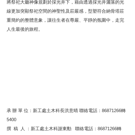
將祭祀大廳神像規劃於採光井下，藉由透過採光井灑落的光
線更加突顯祭祀空間的神聖性及莊嚴感，型塑符合納骨塔莊
重簡約的整體意象，讓往生者在尊嚴、平靜的氛圍中，走完
人生最後的旅程。
承 辦 單 位：新工處土木科長洪意晴 聯絡電話：86871266轉
5400
撰 稿 人 ：新工處土木科謝東勳 聯絡電話：86871266轉