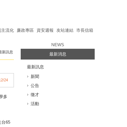
別主流化
廉政專區
資安週報
友站連結
市長信箱
NEWS
最新訊息
最新消息
最新訊息
新聞
12/24
公告
徵才
學多
活動
台65