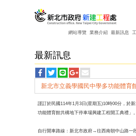
網站導覽
業務介紹
最新訊息
最新訊息
facebook
twitter
line
googleplus
main
新北市立義學國民中學多功能體育
分
分
分
分
分
享
享
享
享
享
謹訂於民國114年1月3日(星期五)10時00分
功能體育館共構地下停車場興建工程開工典禮」
自行開車路線：新北市政府→往西南朝中山路一段/1