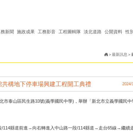
工務新聞
施政成果
工務影音
工程圖輯隊
淡北道路
公開資料
性
最新訊息
館共構地下停車場興建工程開工典禮
2024/
，於新北市泰山區民生路33號(義學國民中學)，舉辦「新北市立義學國民中
。
14縣道前進→向右轉進入中山路一段/114縣道→走台65線→繼續走