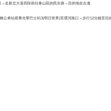
流道→走新北大道四段前往泰山區的民生路→目的地在左邊
公車站搭乘光華巴士813(明日世界)至環河路口→步行12分鐘至目