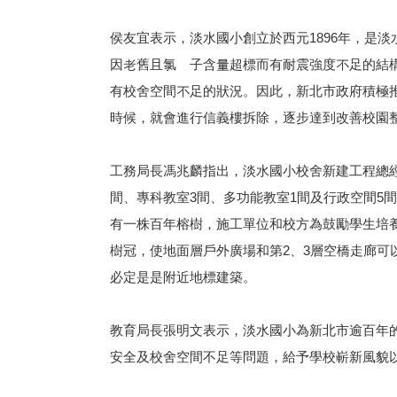
侯友宜表示，淡水國小創立於西元1896年，是
因老舊且氯離子含量超標而有耐震強度不足的結
有校舍空間不足的狀況。因此，新北市政府積極
時候，就會進行信義樓拆除，逐步達到改善校園
工務局長馮兆麟指出，淡水國小校舍新建工程總經費
間、專科教室3間、多功能教室1間及行政空間5
有一株百年榕樹，施工單位和校方為鼓勵學生培
樹冠，使地面層戶外廣場和第2、3層空橋走廊
必定是是附近地標建築。
教育局長張明文表示，淡水國小為新北市逾百年
安全及校舍空間不足等問題，給予學校嶄新風貌