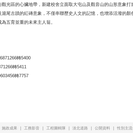
街觀光區的心臟地帶，新建校舍立面取大屯山及觀音山的山形意象打
及滬尾古蹟的紅磚意象，不僅串聯歷史人文的記憶，也增添活潑的顏
成為五育並重的未來主人翁。
1266轉5400
266轉5411
456轉7757
施政成果
工務影音
工程圖輯隊
淡北道路
公開資料
性別主流