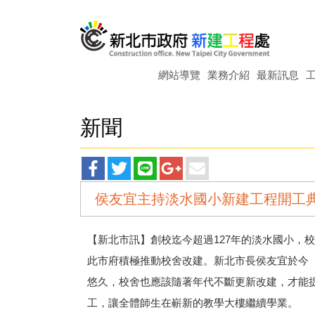
網站導覽
業務介紹
最新訊息
新聞
facebook
twitter
line
googleplus
main
侯友宜主持淡水國小新建工程開工典
分
分
分
分
分
享
享
享
享
享
【新北市訊】創校迄今超過127年的淡水國小，
此市府積極推動校舍改建。新北市長侯友宜於今
悠久，校舍也應該隨著年代不斷更新改建，才能提
工，讓全體師生在嶄新的教學大樓繼續學業。