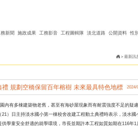
工務新聞
施政成果
工務影音
工程圖輯隊
淡北道路
公開資料
性
最新訊
禮 規劃空橋保留百年榕樹 未來最具特色地標
2024/
校園內有多棟建築物老舊，甚至有海砂屋現象而有耐震強度不足的疑
（21）日主持淡水國小第一棟校舍改建工程動土典禮時表示，淡水國
供學童安全舒適的就學環境，市長並期許本工程如質如期在116年1