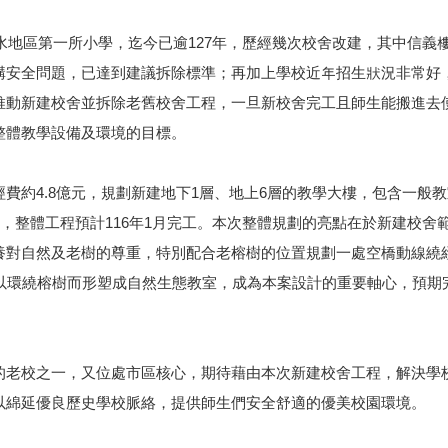
淡水地區第一所小學，迄今已逾127年，歷經幾次校舍改建，其中信義
構安全問題，已達到建議拆除標準；再加上學校近年招生狀況非常好
推動新建校舍並拆除老舊校舍工程，一旦新校舍完工且師生能搬進去
整體教學設備及環境的目標。
約4.8億元，規劃新建地下1層、地上6層的教學大樓，包含一般教
間，整體工程預計116年1月完工。本次整體規劃的亮點在於新建校舍
養對自然及老樹的尊重，特別配合老榕樹的位置規劃一處空橋動線繞
可以環繞榕樹而形塑成自然生態教室，成為本案設計的重要軸心，預期
的老校之一，又位處市區核心，期待藉由本次新建校舍工程，解決學
以綿延優良歷史學校脈絡，提供師生們安全舒適的優美校園環境。