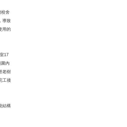
樓校舍
，導致
使用的
室17
範圍內
經老樹
完工後
校結構