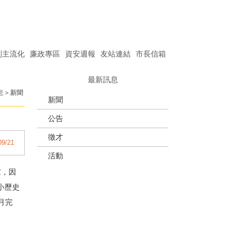
別主流化
廉政專區
資安週報
友站連結
市長信箱
最新訊息
息
新聞
新聞
公告
徵才
09/21
活動
慮，因
小歷史
月完