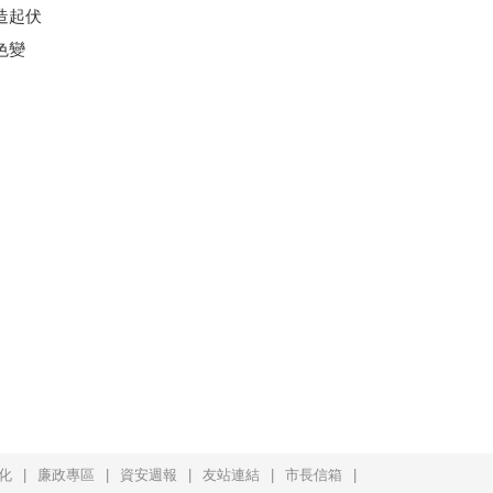
造起伏
色變
化
廉政專區
資安週報
友站連結
市長信箱