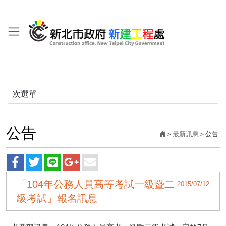
次選單
公告
最新訊息
公告
facebook
twitter
line
googleplus
main
「104年公務人員高等考試一級暨二
2015/07/12
分
分
分
分
分
級考試」報名訊息
享
享
享
享
享