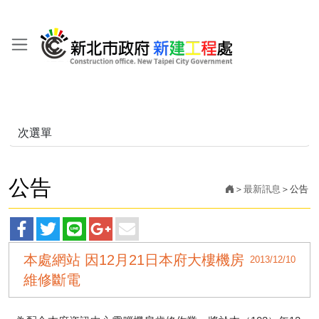
次選單
公告
最新訊息
公告
facebook
twitter
line
googleplus
main
本處網站 因12月21日本府大樓機房
2013/12/10
分
分
分
分
分
維修斷電
享
享
享
享
享